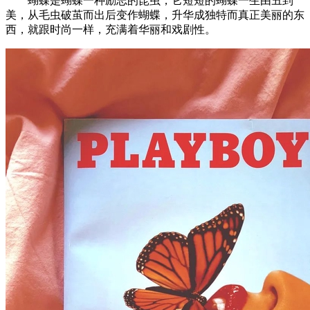
蝴蝶是蝴蝶一种励志的昆虫，它短短的蝴蝶一生由丑到
美，从毛虫破茧而出后变作蝴蝶，升华成独特而真正美丽的东
西，就跟时尚一样，充满着华丽和戏剧性。