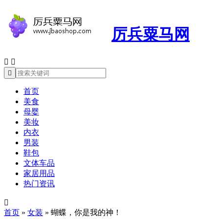
厉兵粟马网



首页
美食
母婴
美妆
内衣
男装
鞋包
文体车品
家居用品
热门资讯

首页
»
女装
»
蝴蝶，你是我的神！