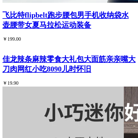
飞比特flipbelt跑步腰包男手机收纳袋水
壶腰带女夏马拉松运动装备
￥199.00
佳龙辣条麻辣零食大礼包大面筋亲亲嘴大
刀肉网红小吃8090儿时怀旧
￥19.90