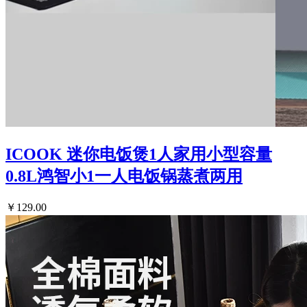
ICOOK 迷你电饭煲1人家用小型容量
0.8L鸿智小1一人电饭锅蒸煮两用
￥129.00