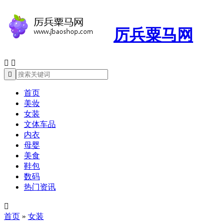
厉兵粟马网



首页
美妆
女装
文体车品
内衣
母婴
美食
鞋包
数码
热门资讯

首页
»
女装