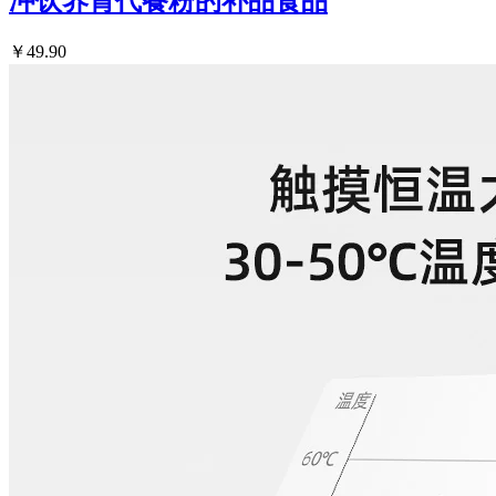
冲饮养胃代餐粉的补品食品
￥49.90