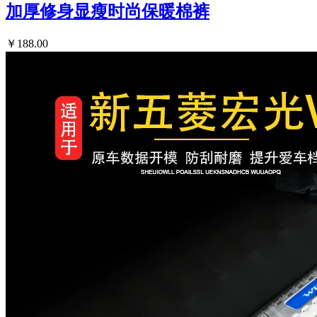
加厚修身显瘦时尚保暖棉裤
￥188.00