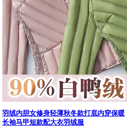
羽绒内胆女修身轻薄秋冬款打底内穿保暖
长袖马甲短款配大衣羽绒服