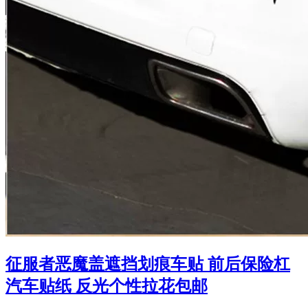
征服者恶魔盖遮挡划痕车贴 前后保险杠
汽车贴纸 反光个性拉花包邮