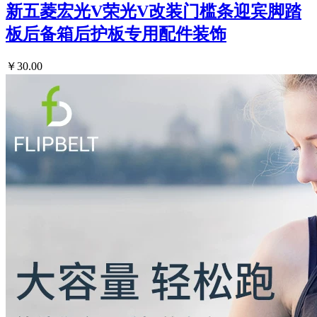
新五菱宏光V荣光V改装门槛条迎宾脚踏
板后备箱后护板专用配件装饰
￥30.00