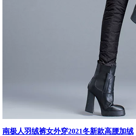
南极人羽绒裤女外穿2021冬新款高腰加绒