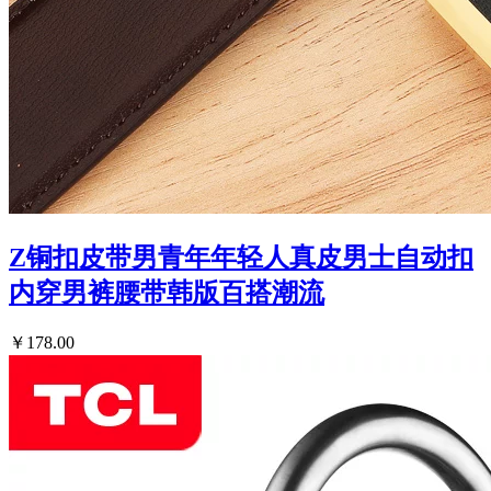
Z铜扣皮带男青年年轻人真皮男士自动扣
内穿男裤腰带韩版百搭潮流
￥178.00