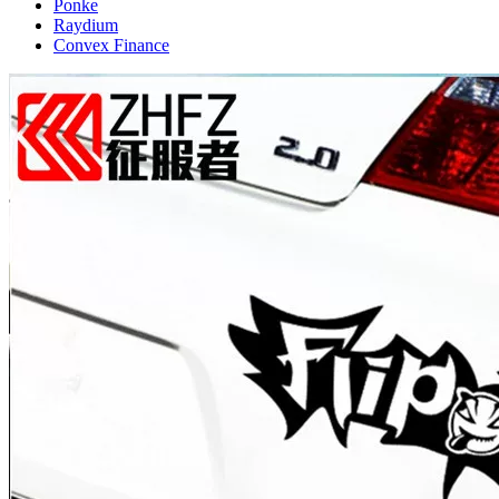
Ponke
Raydium
Convex Finance