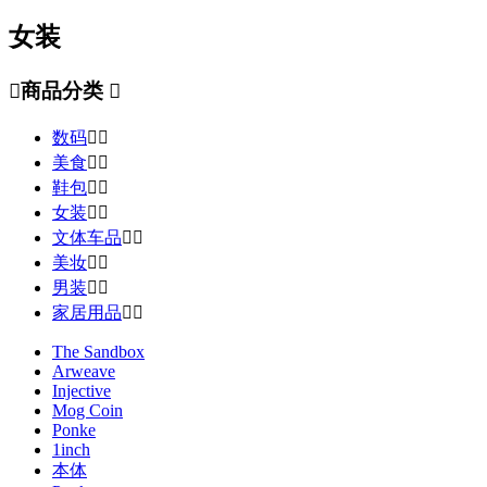
女装

商品分类

数码


美食


鞋包


女装


文体车品


美妆


男装


家居用品


The Sandbox
Arweave
Injective
Mog Coin
Ponke
1inch
本体