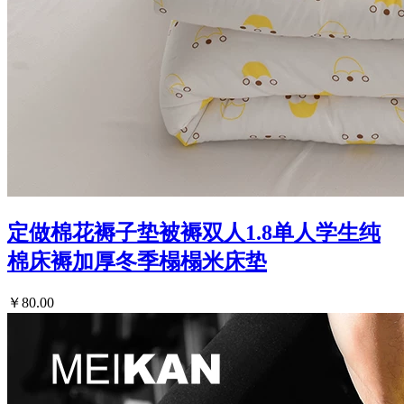
定做棉花褥子垫被褥双人1.8单人学生纯
棉床褥加厚冬季榻榻米床垫
￥80.00