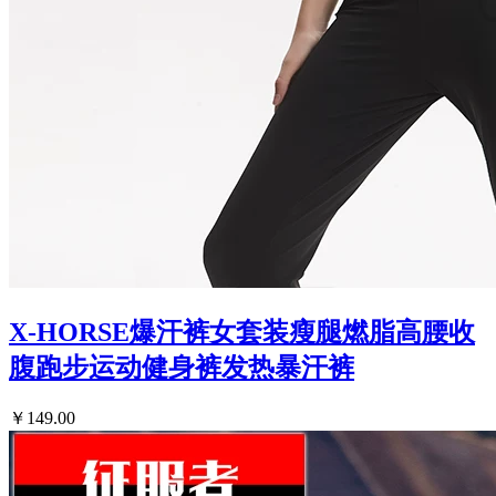
X-HORSE爆汗裤女套装瘦腿燃脂高腰收
腹跑步运动健身裤发热暴汗裤
￥149.00