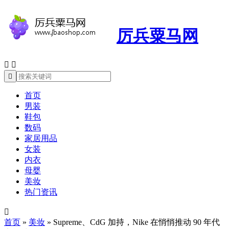
厉兵粟马网



首页
男装
鞋包
数码
家居用品
女装
内衣
母婴
美妆
热门资讯

首页
»
美妆
»
Supreme、CdG 加持，Nike 在悄悄推动 90 年代