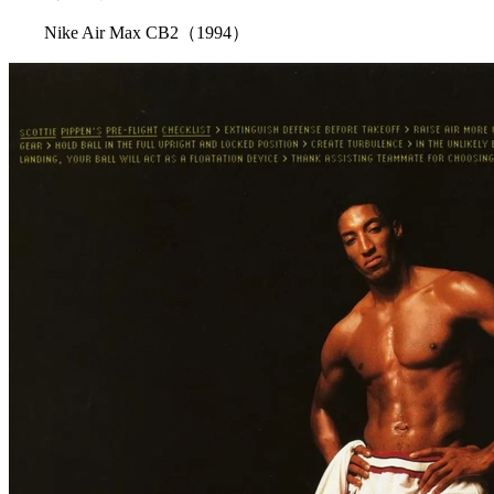
Nike Air Max CB2（1994）