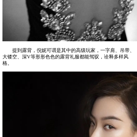
提到露背，倪妮可谓是其中的高级玩家，一字肩、吊带、
大镂空、深V等形形色色的露背礼服都能驾驭，诠释多样风
格。