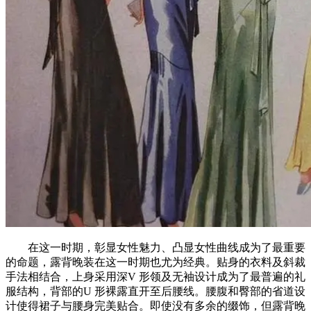
在这一时期，彰显女性魅力、凸显女性曲线成为了最重要
的命题，露背晚装在这一时期也尤为经典。贴身的衣料及斜裁
手法相结合，上身采用深V 形领及无袖设计成为了最普遍的礼
服结构，背部的U 形裸露直开至后腰线。腰腹和臀部的省道设
计使得裙子与腰身完美贴合。即使没有多余的缀饰，但露背晚