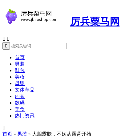
厉兵粟马网



首页
男装
鞋包
美妆
母婴
文体车品
内衣
数码
美食
热门资讯

首页
»
男装
»
大胆露肤，不妨从露背开始